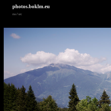
photos.boklm.eu
rss
/
src