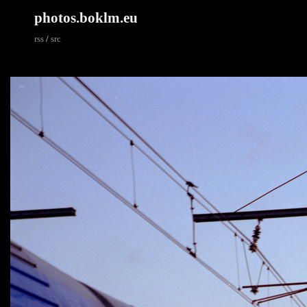
photos.boklm.eu
rss
/
src