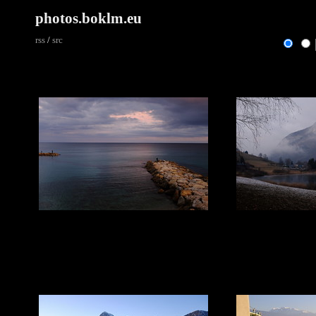
photos.boklm.eu
rss
/
src